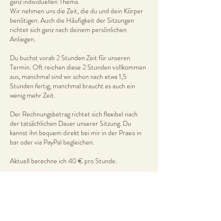
ganz individuellen Thema.
Wir nehmen uns die Zeit, die du und dein Körper
benötigen. Auch die Häufigkeit der Sitzungen
richtet sich ganz nach deinem persönlichen
Anliegen.
Du buchst vorab 2 Stunden Zeit für unseren
Termin. Oft reichen diese 2 Stunden vollkommen
aus, manchmal sind wir schon nach etwa 1,5
Stunden fertig, manchmal braucht es auch ein
wenig mehr Zeit.
Der Rechnungsbetrag richtet sich flexibel nach
der tatsächlichen Dauer unserer Sitzung. Du
kannst ihn bequem direkt bei mir in der Praxis in
bar oder via PayPal begleichen.
Aktuell berechne ich 40 € pro Stunde.
Sollte kein passender Termin für dich dabei sein,
melde dich sehr gerne bei mir, gemeinsam finden
wir ganz bestimmt eine Lösung.