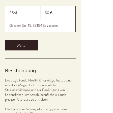
80
Euro
2 Std.
2
80 €
S
t
Geseker Str. 15, 33154 Salzkotten
d
.
Weiter
Beschreibung
Die begleitende Health Kinesiologie bietet eine
effektive Möglichkeit zur persönlichen
Stressbewältigung und zur Bewältigung von
Lebenskrisen, um sowohl berufliche als auch
private Potenziale zu entfalten.
Die Dauer der Sitzung ist abhängig von deinem