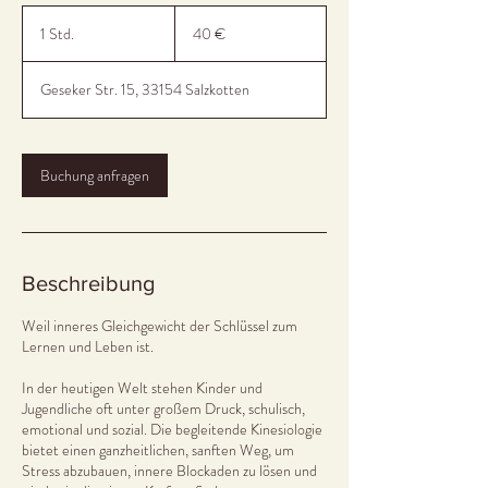
40
Euro
1 Std.
1
40 €
S
t
Geseker Str. 15, 33154 Salzkotten
d
Buchung anfragen
Beschreibung
Weil inneres Gleichgewicht der Schlüssel zum
Lernen und Leben ist.
In der heutigen Welt stehen Kinder und
Jugendliche oft unter großem Druck, schulisch,
emotional und sozial. Die begleitende Kinesiologie
bietet einen ganzheitlichen, sanften Weg, um
Stress abzubauen, innere Blockaden zu lösen und