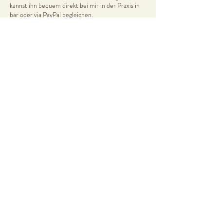
kannst ihn bequem direkt bei mir in der Praxis in
bar oder via PayPal begleichen.
Aktuell berechne ich 40 € pro Stunde.
Sollte kein passender Termin für dich dabei sein,
melde dich sehr gerne bei mir, gemeinsam finden
wir ganz bestimmt eine Lösung.
Kontaktangaben
Geseker Str. 15, Salzkotten, Germany
015233695378
kontakt@bewusst-sein-leben.com