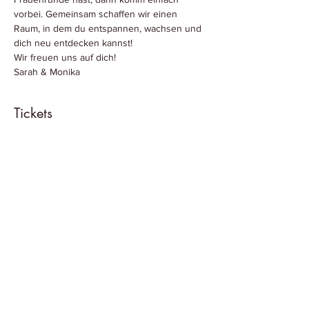
vorbei. Gemeinsam schaffen wir einen 
Raum, in dem du entspannen, wachsen und 
dich neu entdecken kannst!
Wir freuen uns auf dich!
Sarah & Monika
Tickets
Verkauf beendet
Tickettyp
Dein Kraftort
Mit diesem Ticket öffnest du die Tür zu 
einem Raum voller Herzenswärme, 
Austausch und neuer Energie. Hier darfst du 
einfach du selbst sein, Ruhe finden und in 
einer wertschätzenden Gemeinschaft Kraft 
tanken. Wir freuen uns auf dich! 💕