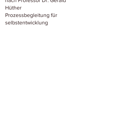
nach Professor Dr. Gerald
Hüther
Prozessbegleitung für
selbstentwicklung
Termine für Einzelbegleitung
auf Anfrage
sonnenscheinsimone@gmx
.de
59590 Geseke
Meine Angebote:
Akademie für
Entwicklungshilfe
Hof Kattenbicke –
Bewusstheitszentrum