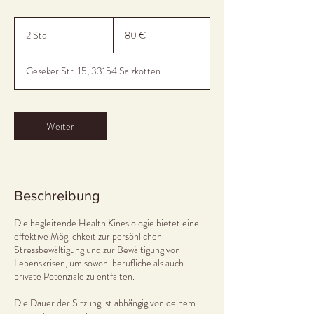
80
Euro
2 Std.
2
80 €
S
t
Geseker Str. 15, 33154 Salzkotten
d
.
Weiter
Beschreibung
Die begleitende Health Kinesiologie bietet eine
effektive Möglichkeit zur persönlichen
Stressbewältigung und zur Bewältigung von
Lebenskrisen, um sowohl berufliche als auch
private Potenziale zu entfalten.
Die Dauer der Sitzung ist abhängig von deinem