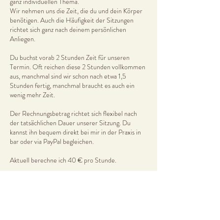
ganz individuellen Thema.
Wir nehmen uns die Zeit, die du und dein Körper
benötigen. Auch die Häufigkeit der Sitzungen
richtet sich ganz nach deinem persönlichen
Anliegen.
Du buchst vorab 2 Stunden Zeit für unseren
Termin. Oft reichen diese 2 Stunden vollkommen
aus, manchmal sind wir schon nach etwa 1,5
Stunden fertig, manchmal braucht es auch ein
wenig mehr Zeit.
Der Rechnungsbetrag richtet sich flexibel nach
der tatsächlichen Dauer unserer Sitzung. Du
kannst ihn bequem direkt bei mir in der Praxis in
bar oder via PayPal begleichen.
Aktuell berechne ich 40 € pro Stunde.
Sollte kein passender Termin für dich dabei sein,
melde dich sehr gerne bei mir, gemeinsam finden
wir ganz bestimmt eine Lösung.